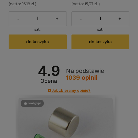
(netto:
16,18 zł
)
(netto:
15,37 zł
)
-
+
-
+
szt.
szt.
do koszyka
do koszyka
4.9
Na podstawie
1039
opinii
Ocena
Jak zbieramy opinie?
podgląd