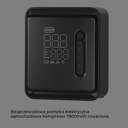
Bezprzewodowa pompka elektryczna
MW 10x2 N38 - magnes neodymowy
C2
MP
samochodowa Kompresor 7800mAh rowerowa
etui
5.0