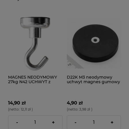
MAGNES NEODYMOWY
D22K M3 neodymowy
27kg N42 UCHWYT z
uchwyt magnes gumowy
haczykiem
22mm 3kg
14,90 zł
4,90 zł
(netto:
12,11 zł
)
(netto:
3,98 zł
)
-
+
-
+