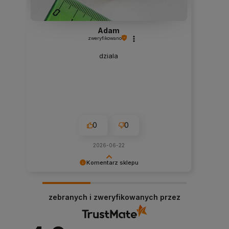
Adam
zweryfikowano
dziala
0
0
2026-06-22
Komentarz sklepu
Dziękujemy bardzo za Twoją opinię! Twoja
recenzja wiele dla nas znaczy - dzięki niej wiemy,
zebranych i zweryfikowanych przez
że jesteśmy na właściwym torze :) Z
pozdrowieniami, obsługa sklepu.