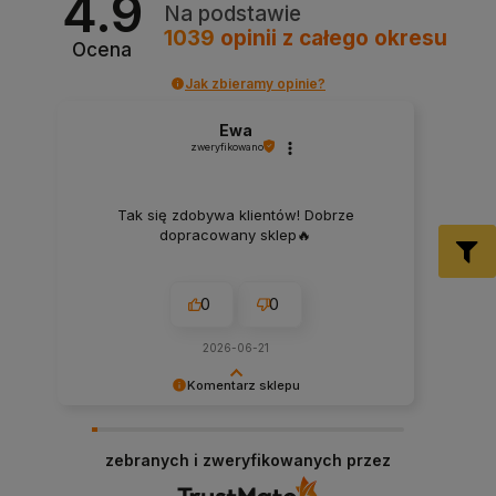
4.9
Na podstawie
1039
opinii
z całego okresu
Ocena
Jak zbieramy opinie?
Ewa
zweryfikowano
Tak się zdobywa klientów! Dobrze
dopracowany sklep🔥
0
0
2026-06-21
Komentarz sklepu
Dziękujemy za miłe słowa! Cieszymy się, że
zakup przeszedł bezproblemowo, oraz, że
zebranych i zweryfikowanych przez
możemy zapewnić odpowiednią obsługę tak
świetnym klientom. Dziękujemy raz jeszcze!