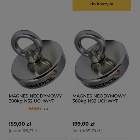
do koszyka
MAGNES NEODYMOWY
MAGNES NEODYMOWY
300kg N52 UCHWYT
360kg N52 UCHWYT
80x18 z uchem
94x20 z uchem
4.3
159,00 zł
199,00 zł
(netto:
129,27 zł
)
(netto:
161,79 zł
)