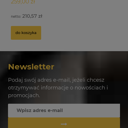
259,00 zł
0,67 zł
19
1,
210,57 zł
0,54 zł
do koszyka
Newsletter
Podaj swój adres e-mail, jeżeli chcesz
otrzymywać informacje o nowościach i
promocjach.