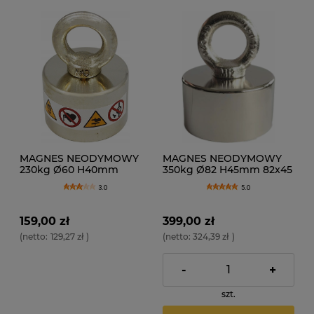
MAGNES NEODYMOWY
MAGNES NEODYMOWY
230kg Ø60 H40mm
350kg Ø82 H45mm 82x45
60x40 N52
N52
3.0
5.0
159,00 zł
399,00 zł
(netto:
129,27 zł
)
(netto:
324,39 zł
)
-
+
szt.