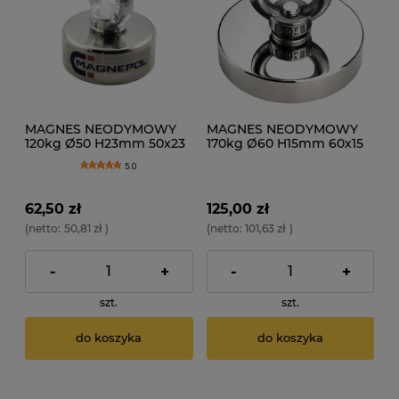
MAGNES NEODYMOWY
MAGNES NEODYMOWY
120kg Ø50 H23mm 50x23
170kg Ø60 H15mm 60x15
N52
N52
5.0
62,50 zł
125,00 zł
(netto:
50,81 zł
)
(netto:
101,63 zł
)
-
+
-
+
szt.
szt.
do koszyka
do koszyka