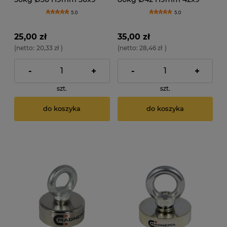
N52
N52
5.0
5.0
25,00 zł
35,00 zł
(netto:
20,33 zł
)
(netto:
28,46 zł
)
-
+
-
+
szt.
szt.
do koszyka
do koszyka