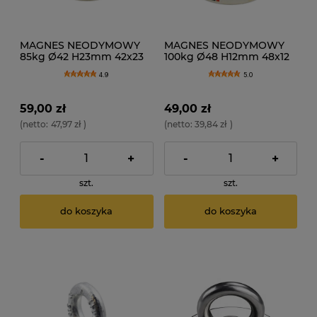
MAGNES NEODYMOWY
MAGNES NEODYMOWY
85kg Ø42 H23mm 42x23
100kg Ø48 H12mm 48x12
N52
N52
4.9
5.0
59,00 zł
49,00 zł
(netto:
47,97 zł
)
(netto:
39,84 zł
)
-
+
-
+
szt.
szt.
do koszyka
do koszyka