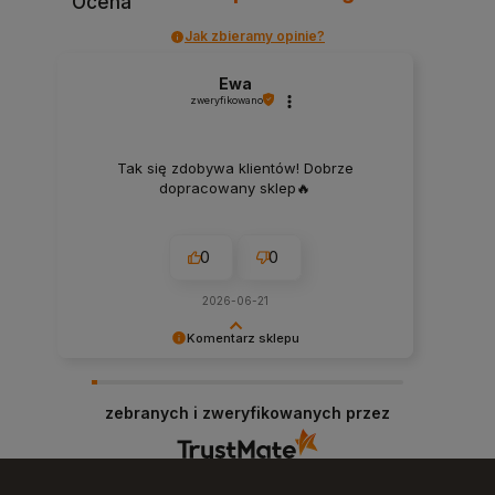
Ocena
Jak zbieramy opinie?
Ewa
zweryfikowano
Tak się zdobywa klientów! Dobrze
dopracowany sklep🔥
0
0
2026-06-21
Komentarz sklepu
Dziękujemy za miłe słowa! Cieszymy się, że
zakup przeszedł bezproblemowo, oraz, że
zebranych i zweryfikowanych przez
możemy zapewnić odpowiednią obsługę tak
świetnym klientom. Dziękujemy raz jeszcze!