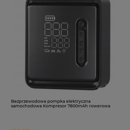
Bezprzewodowa pompka elektryczna
MW 10x2 N38 - magnes neodymowy
C2
MP
samochodowa Kompresor 7800mAh rowerowa
etui
5.0