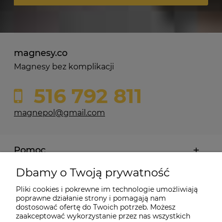
magnesy.co
Magnesy bez komplikacji
516 792 811
magnepol@gmail.com
Pomoc
Dbamy o Twoją prywatność
Moje konto
Pliki cookies i pokrewne im technologie umożliwiają
poprawne działanie strony i pomagają nam
Płatności i dostawa
dostosować ofertę do Twoich potrzeb. Możesz
zaakceptować wykorzystanie przez nas wszystkich