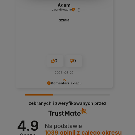
Adam
zweryfikowano
dziala
0
0
2026-06-22
Komentarz sklepu
Dziękujemy bardzo za Twoją opinię! Twoja
recenzja wiele dla nas znaczy - dzięki niej wiemy,
zebranych i zweryfikowanych przez
że jesteśmy na właściwym torze :) Z
pozdrowieniami, obsługa sklepu.
4.9
Na podstawie
1039
opinii
z całego okresu