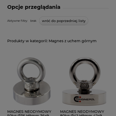
Opcje przeglądania
wróć do poprzedniej listy
Aktywne filtry:
brak
Magnes z uchem górnym
MAGNES NEODYMOWY
MAGNES NEODYMOWY
50kg Ø36 H9mm 36x9
80kg Ø42 H9mm 42x9