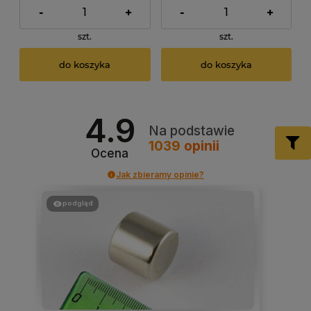
-
+
-
+
szt.
szt.
do koszyka
do koszyka
4.9
Na podstawie
1039
opinii
Ocena
Jak zbieramy opinie?
podgląd