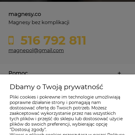
magnesy.co
Magnesy bez komplikacji
516 792 811
magnepol@gmail.com
Pomoc
Dbamy o Twoją prywatność
Moje konto
Pliki cookies i pokrewne im technologie umożliwiają
poprawne działanie strony i pomagają nam
Płatności i dostawa
dostosować ofertę do Twoich potrzeb. Możesz
zaakceptować wykorzystanie przez nas wszystkich
tych plików i przejść do sklepu lub dostosować użycie
Informacje
plików do swoich preferencji, wybierając opcję
"Dostosuj zgody".