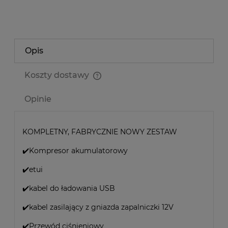
Opis
Koszty dostawy
Cena nie zawiera ewentualnych kosztów płatności
Opinie
KOMPLETNY, FABRYCZNIE NOWY ZESTAW
✔️Kompresor akumulatorowy
✔️etui
✔️kabel do ładowania USB
✔️kabel zasilający z gniazda zapalniczki 12V
✔️Przewód ciśnieniowy