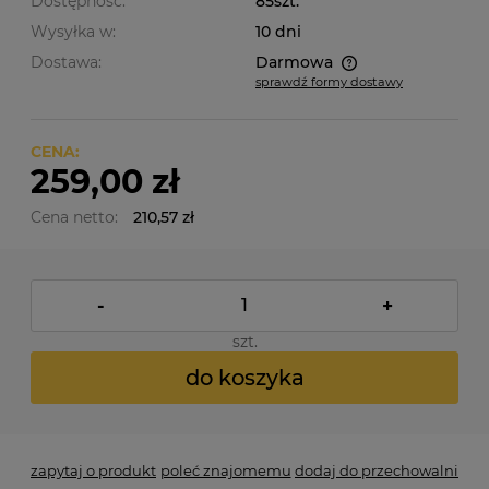
Dostępność:
85szt.
Wysyłka w:
10 dni
Dostawa:
Darmowa
sprawdź formy dostawy
Cena nie zawiera ewentualnych kosztów płatności
CENA:
259,00 zł
Cena netto:
210,57 zł
-
+
szt.
do koszyka
zapytaj o produkt
poleć znajomemu
dodaj do przechowalni