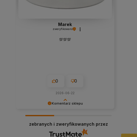
Marek
zweryfikowano
💯💯💯
0
0
2026-06-22
Komentarz sklepu
Dziękujemy za miłe słowa! Cieszymy się, że
zakup przeszedł bezproblemowo, oraz, że
zebranych i zweryfikowanych przez
możemy zapewnić odpowiednią obsługę tak
świetnym klientom. Dziękujemy raz jeszcze!