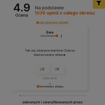
4.9
Na podstawie
1039
opinii
z całego okresu
Ocena
Jak zbieramy opinie?
Ewa
zweryfikowano
Tak się zdobywa klientów! Dobrze
dopracowany sklep🔥
0
0
2026-06-21
Komentarz sklepu
Dziękujemy za miłe słowa! Cieszymy się, że
zakup przeszedł bezproblemowo, oraz, że
zebranych i zweryfikowanych przez
możemy zapewnić odpowiednią obsługę tak