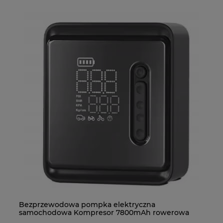
Bezprzewodowa pompka elektryczna
MW 10x2 N38 - magnes neodymowy
C2
MP
samochodowa Kompresor 7800mAh rowerowa
etui