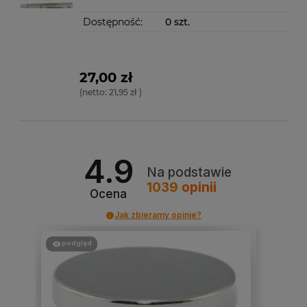
Dostępność:
0 szt.
27,00 zł
(netto:
21,95 zł
)
4.9
Na podstawie
1039
opinii
Ocena
Jak zbieramy opinie?
podgląd