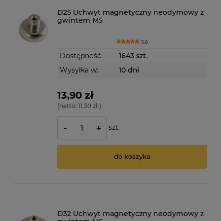
D25 Uchwyt magnetyczny neodymowy z
gwintem M5
5.0
Dostępność:
1643 szt.
Wysyłka w:
10 dni
13,90 zł
(netto:
11,30 zł
)
szt.
-
+
do koszyka
D32 Uchwyt magnetyczny neodymowy z