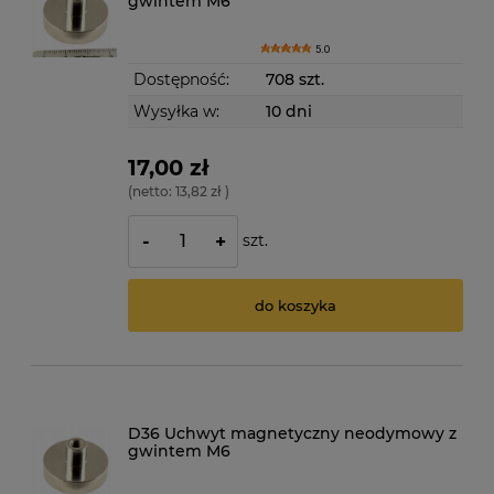
gwintem M6
5.0
Dostępność:
708 szt.
Wysyłka w:
10 dni
17,00 zł
(netto:
13,82 zł
)
szt.
-
+
do koszyka
D36 Uchwyt magnetyczny neodymowy z
gwintem M6