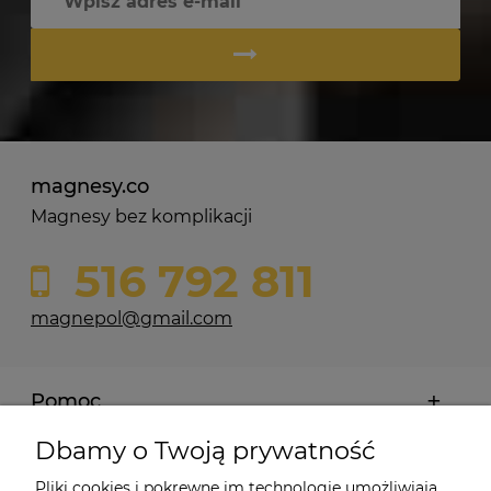
magnesy.co
Magnesy bez komplikacji
516 792 811
magnepol@gmail.com
Pomoc
Dbamy o Twoją prywatność
Moje konto
Pliki cookies i pokrewne im technologie umożliwiają