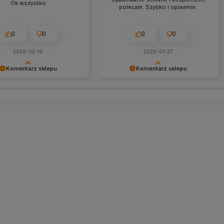
Ok wszystko
polecam. Szybko i sprawnie.
0
0
0
0
2026-02-16
2026-01-27
Komentarz sklepu
Komentarz sklepu
my za miłe słowa!
Dziękujemy za miłe słowa!
 się, że zakup przeszedł
Cieszymy się, że zakup przeszedł
lemowo, oraz, że możemy
bezproblemowo, oraz, że możemy
ć odpowiednią obsługę tak
zapewnić odpowiednią obsługę tak
 klientom. Dziękujemy raz
świetnym klientom. Dziękujemy raz
jeszcze!