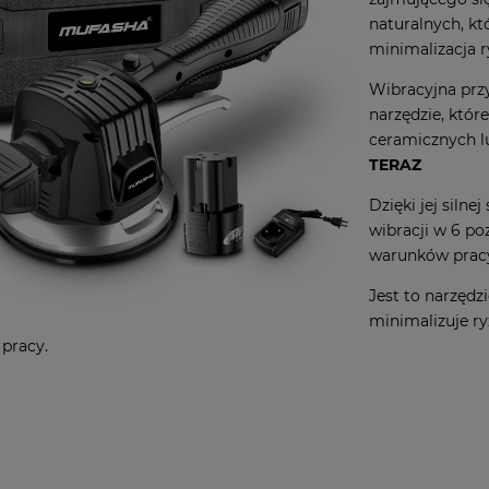
naturalnych, kt
minimalizacja 
Wibracyjna prz
narzędzie, któr
ceramicznych l
TERAZ
Dzięki jej silne
wibracji w 6 p
warunków prac
Jest to narzędz
minimalizuje r
pracy.