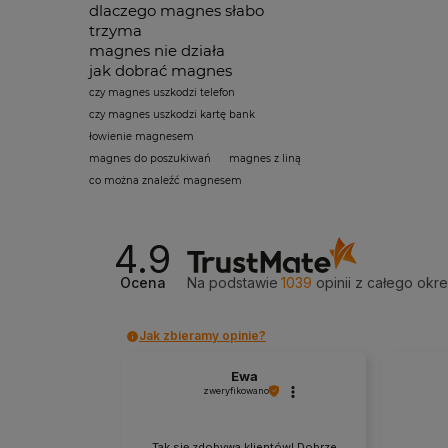
dlaczego magnes słabo
trzyma
magnes nie działa
jak dobrać magnes
czy magnes uszkodzi telefon
czy magnes uszkodzi kartę bank
łowienie magnesem
magnes do poszukiwań
magnes z liną
co można znaleźć magnesem
4.9
Ocena
Na podstawie
1039
opinii
z całego okr
Jak zbieramy opinie?
Ewa
zweryfikowano
Tak się zdobywa klientów! Dobrze