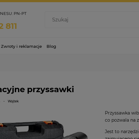
ESU: PN-PT
2 811
Zwroty i reklamacje
Blog
cyjne przyssawki
3
-
Wojtek
Przyssawka wib
co pozwala na z
Jest to narzędz
zajmującego si