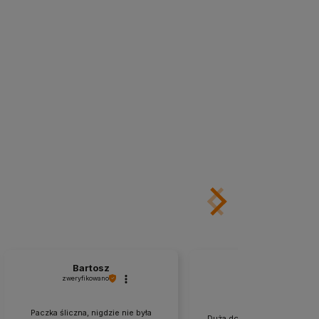
Bartosz
Angelika
zweryfikowano
zweryfikowano
Paczka śliczna, nigdzie nie była
Duża dostępność produktów