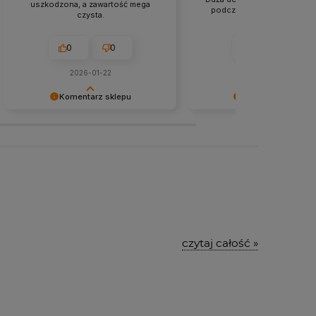
uszkodzona, a zawartość mega
podczas wyprzedaży. Polec
czysta.
0
0
0
0
2026-01-22
2026-01-13
Komentarz sklepu
Komentarz sklepu
Dziękujemy za pozostawienie nam
Dziękujemy za miłe słowa!
tak dobrej opinii. Naszym
Doceniamy czas poświęcon
priorytetem jest satysfakcja klienta i
podzielenie się z nami Two
Twoja recenzja potwierdza nasze
doświadczeniem. Jesteśmy
wysiłki - dziękujemy raz jeszcze i
szczęśliwi, że mamy takich k
mamy nadzieję - do szybkiego
Z pozdrowieniami, obsługa 
zobaczenia!
czytaj całość »