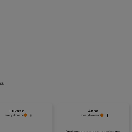
esu
Lukasz
Anna
zweryfikowano
zweryfikowano
Opakowanie solidne i bezpieczne,