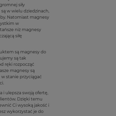
gromnej siły
są w wielu dziedzinach,
bby. Natomiast magnesy
zystkim w
 tańsze niż magnesy
zającą siłę
duktem są magnesy do
ujemy są tak
d ręki rozpocząć
Nasze magnesy są
 w stanie przyciągać
i.
i ulepsza swoją ofertę,
lientów. Dzięki temu
nić Ci wysoką jakość i
esz wykorzystać je do