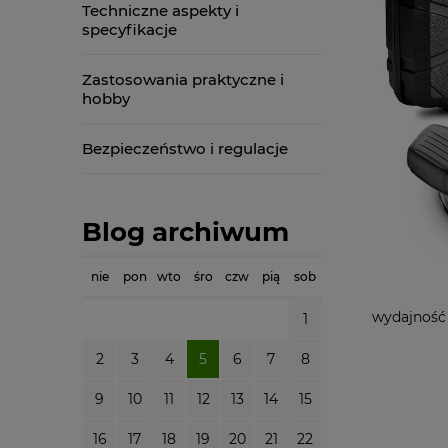
Techniczne aspekty i
specyfikacje
Zastosowania praktyczne i
hobby
Bezpieczeństwo i regulacje
Blog archiwum
nie
pon
wto
śro
czw
pią
sob
wydajność 
1
2
3
4
5
6
7
8
9
10
11
12
13
14
15
16
17
18
19
20
21
22