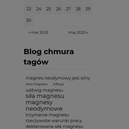
23
24
25
26
27
28
29
30
« mar 2023
maj 2023 »
Blog chmura
tagów
magnes neodymowy jest silny
cena magnesu
inflacja
udźwig magnesu
siła magnesu
magnesy
neodymowe
trzymanie magnesu
rzeczywiste warunki pracy
deklarowana siła magnesu