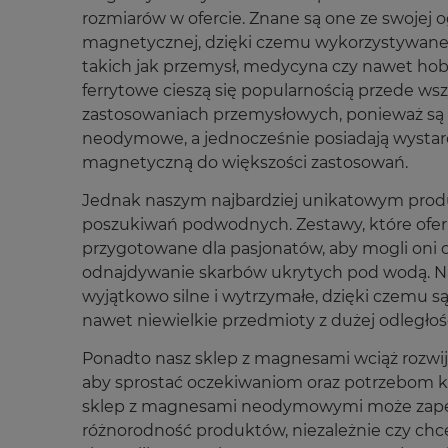
rozmiarów w ofercie. Znane są one ze swojej o
magnetycznej, dzięki czemu wykorzystywane 
takich jak przemysł, medycyna czy nawet ho
ferrytowe cieszą się popularnością przede ws
zastosowaniach przemysłowych, ponieważ są
neodymowe, a jednocześnie posiadają wystarc
magnetyczną do większości zastosowań.
Jednak naszym najbardziej unikatowym pro
poszukiwań podwodnych. Zestawy, które ofer
przygotowane dla pasjonatów, aby mogli oni o
odnajdywanie skarbów ukrytych pod wodą. 
wyjątkowo silne i wytrzymałe, dzięki czemu są
nawet niewielkie przedmioty z dużej odległośc
Ponadto nasz sklep z magnesami wciąż rozwija 
aby sprostać oczekiwaniom oraz potrzebom k
sklep z magnesami neodymowymi może zapew
różnorodność produktów, niezależnie czy chc