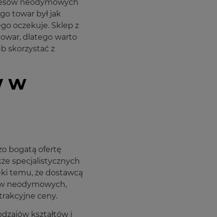
nesów neodymowych
go towar był jak
zego oczekuje. Sklep z
owar, dlatego warto
b skorzystać z
w w
o bogatą ofertę
e specjalistycznych
i temu, że dostawcą
ów neodymowych,
rakcyjne ceny.
dzajów kształtów i