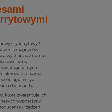
esami
rrytowymi
mowy czy ferrytowy?
 kupienia magnesów
sisz wychodzić z domu i
le również masz
pów stacjonarnych.
e oferować znacznie
posób ograniczyć
nia i transportu.
i, którą gwarantuje ich
nesy.co wyposażony
producenta urządzeń