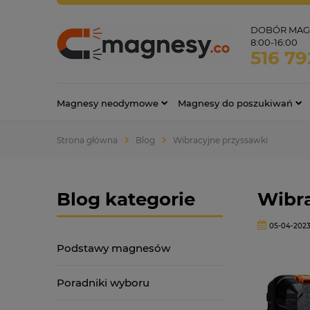
DOBÓR MAGN
8:00-16:00
516 79
Magnesy neodymowe
Magnesy do poszukiwań
Strona główna
Blog
Wibracyjne przyssawki
Blog kategorie
Wibra
05-04-202
Podstawy magnesów
Poradniki wyboru