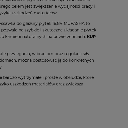
órego celem jest zwiększenie wydajności pracy i
ryzyka uszkodzeń materiałów.
yssawka do glazury płytek 16,8V MUFASHA to
e pozwala na szybkie i skuteczne układanie płytek
ub kamieni naturalnych na powierzchniach.
KUP
j sile przylegania, wibracjom oraz regulacji siły
oziomach, można dostosować ją do konkretnych
y.
ie bardzo wytrzymałe i proste w obsłudze, które
yzyko uszkodzeń materiałów oraz zwiększa