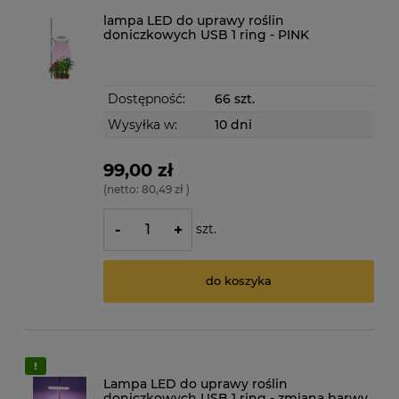
lampa LED do uprawy roślin
doniczkowych USB 1 ring - PINK
Dostępność:
66 szt.
Wysyłka w:
10 dni
99,00 zł
(netto:
80,49 zł
)
szt.
-
+
do koszyka
Lampa LED do uprawy roślin
doniczkowych USB 1 ring - zmiana barwy