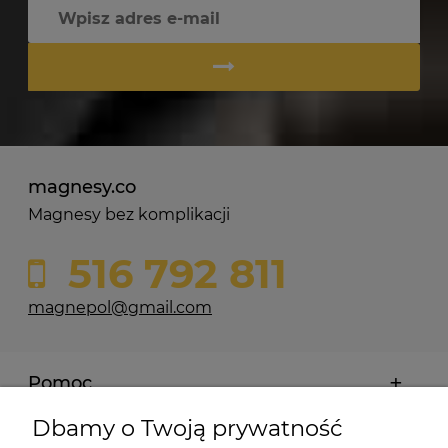
magnesy.co
Magnesy bez komplikacji
516 792 811
magnepol@gmail.com
Pomoc
Dbamy o Twoją prywatność
Moje konto