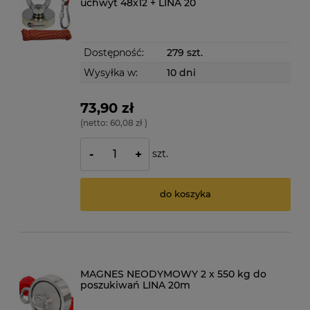
uchwyt 48x12 + LINA 20
Dostępność:
279 szt.
Wysyłka w:
10 dni
73,90 zł
(netto:
60,08 zł
)
szt.
-
+
do koszyka
MAGNES NEODYMOWY 2 x 550 kg do
poszukiwań LINA 20m