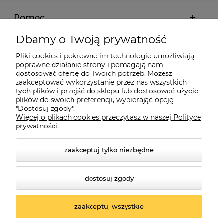
Pomoc
Dbamy o Twoją prywatność
Moje konto
Pliki cookies i pokrewne im technologie umożliwiają
poprawne działanie strony i pomagają nam
Płatności i dostawa
dostosować ofertę do Twoich potrzeb. Możesz
zaakceptować wykorzystanie przez nas wszystkich
tych plików i przejść do sklepu lub dostosować użycie
plików do swoich preferencji, wybierając opcję
Informacje
"Dostosuj zgody".
Więcej o plikach cookies przeczytasz w naszej Polityce
prywatności.
O nas
zaakceptuj tylko niezbędne
dostosuj zgody
zaakceptuj wszystkie