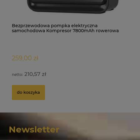
Bezprzewodowa pompka elektryczna
MW 10x2 N38 - magnes neodymowy
C2
MP
samochodowa Kompresor 7800mAh rowerowa
etui
5.0
259,00 zł
0,67 zł
19
1,
210,57 zł
0,54 zł
do koszyka
Newsletter