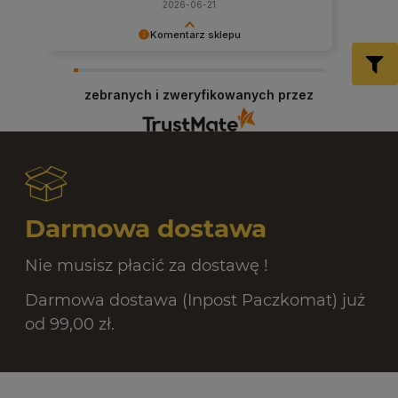
2026-06-21
Komentarz sklepu
Dziękujemy za miłe słowa! Cieszymy się, że
zakup przeszedł bezproblemowo, oraz, że
zebranych i zweryfikowanych przez
możemy zapewnić odpowiednią obsługę tak
świetnym klientom. Dziękujemy raz jeszcze!
Darmowa dostawa
Nie musisz płacić za dostawę !
Darmowa dostawa (Inpost Paczkomat) już
od 99,00 zł.