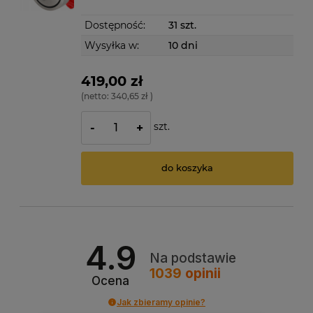
Dostępność:
31 szt.
Wysyłka w:
10 dni
419,00 zł
(netto:
340,65 zł
)
szt.
-
+
do koszyka
4.9
Na podstawie
1039
opinii
Ocena
Jak zbieramy opinie?