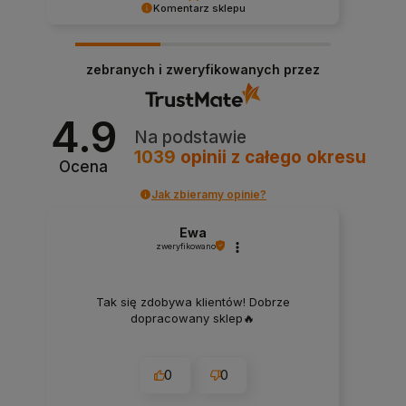
Komentarz sklepu
Dziękujemy za miłe słowa! Cieszymy się, że
zakup przeszedł bezproblemowo, oraz, że
zebranych i zweryfikowanych przez
możemy zapewnić odpowiednią obsługę tak
świetnym klientom. Dziękujemy raz jeszcze!
4.9
Na podstawie
1039
opinii
z całego okresu
Ocena
Jak zbieramy opinie?
Ewa
zweryfikowano
Tak się zdobywa klientów! Dobrze
dopracowany sklep🔥
0
0