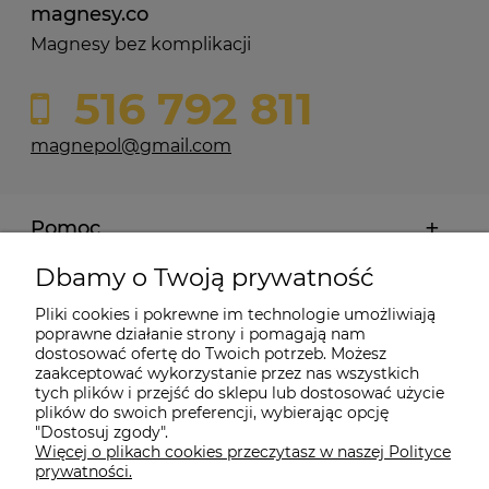
magnesy.co
Magnesy bez komplikacji
516 792 811
magnepol@gmail.com
Pomoc
Dbamy o Twoją prywatność
Moje konto
Pliki cookies i pokrewne im technologie umożliwiają
poprawne działanie strony i pomagają nam
Płatności i dostawa
dostosować ofertę do Twoich potrzeb. Możesz
zaakceptować wykorzystanie przez nas wszystkich
tych plików i przejść do sklepu lub dostosować użycie
Informacje
plików do swoich preferencji, wybierając opcję
"Dostosuj zgody".
Więcej o plikach cookies przeczytasz w naszej Polityce
prywatności.
O nas