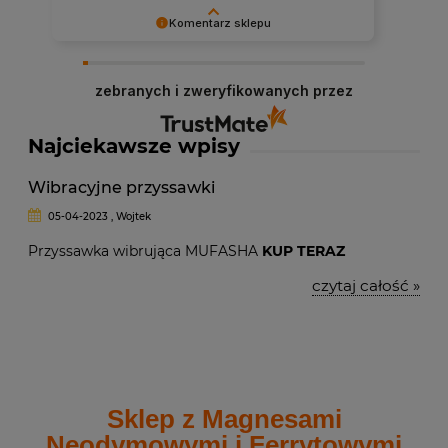
Komentarz sklepu
Dziękujemy za miłe słowa! Cieszymy się, że
zakup przeszedł bezproblemowo, oraz, że
zebranych i zweryfikowanych przez
możemy zapewnić odpowiednią obsługę tak
świetnym klientom. Dziękujemy raz jeszcze!
Najciekawsze wpisy
Wibracyjne przyssawki
05-04-2023 , Wojtek
Przyssawka wibrująca MUFASHA
KUP TERAZ
czytaj całość »
Sklep z Magnesami
Neodymowymi i Ferrytowymi