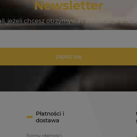
Newsletter
jeszcze!
il, jeżeli chcesz otrzymywać informacje o no
zapisz się
Płatności i
dostawa
Formy płatności