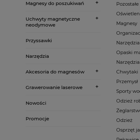
Magnesy do poszukiwań
Pozostałe
Oświetlen
Uchwyty magnetyczne
Magnesy
neodymowe
Organizac
Przyssawki
Narzędzia
Opaski m
Narzędzia
Narzędzia
Akcesoria do magnesów
Chwytaki
Przemysł
Grawerowanie laserowe
Sporty w
Odzież ro
Nowości
Żeglarstw
Promocje
Odzież
Osprzęt j
Rękawice