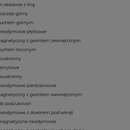
 zestawie z liną
zaczep górny
 uchem górnym
neodymowe płytkowe
agnetyczny z gwintem zewnętrznym
 uchem bocznym
bustronny
errytowe
wustronny
neodymowe pierścieniowe
agnetyczny z gwintem wewnętrznym
do poszukiwań
neodymowe z otworem pod wkręt
magnetyczne neodymowe