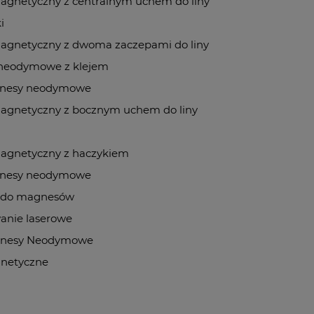
gnetyczny z centralnym uchem do liny
i
agnetyczny z dwoma zaczepami do liny
neodymowe z klejem
gnesy neodymowe
agnetyczny z bocznym uchem do liny
agnetyczny z haczykiem
nesy neodymowe
a do magnesów
anie laserowe
nesy Neodymowe
gnetyczne