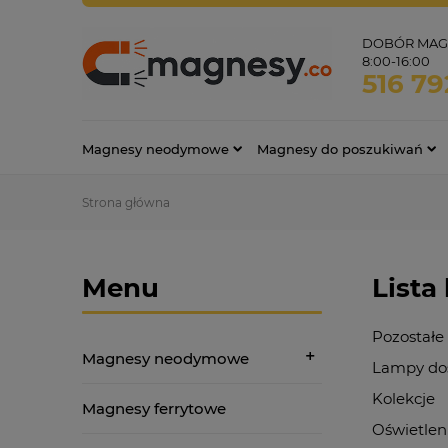
DOBÓR MAGN
8:00-16:00
516 79
Magnesy neodymowe
Magnesy do poszukiwań
Strona główna
Menu
Lista
Pozostałe
Magnesy neodymowe
Lampy doś
Kolekcje
Magnesy ferrytowe
Oświetlen