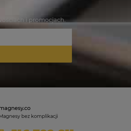
mamy nadzieję - do szybkiego
Z pozdrowieniami, obsługa 
zobaczenia!
wościach i promocjach.
magnesy.co
Magnesy bez komplikacji