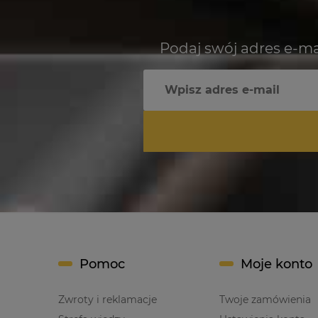
jeszcze!
jeszcze!
Podaj swój adres e-ma
Pomoc
Moje konto
Zwroty i reklamacje
Twoje zamówienia