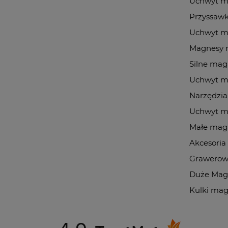
Uchwyt ma
Przyssawk
Uchwyt m
Magnesy 
Silne ma
Uchwyt m
Narzędzia
Uchwyt m
Małe mag
Akcesori
Grawerow
Duże Mag
Kulki ma