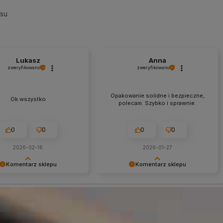
esu
Lukasz
Anna
zweryfikowano
zweryfikowano
Opakowanie solidne i bezpieczne,
Ok wszystko
polecam. Szybko i sprawnie.
0
0
0
0
2026-02-16
2026-01-27
Komentarz sklepu
Komentarz sklepu
my za miłe słowa!
Dziękujemy za miłe słowa!
 się, że zakup przeszedł
Cieszymy się, że zakup przeszedł
lemowo, oraz, że możemy
bezproblemowo, oraz, że możemy
ć odpowiednią obsługę tak
zapewnić odpowiednią obsługę tak
 klientom. Dziękujemy raz
świetnym klientom. Dziękujemy raz