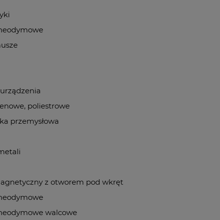
yki
 neodymowe
ausze
 urządzenia
lenowe, poliestrowe
ka przemysłowa
etali
agnetyczny z otworem pod wkręt
 neodymowe
neodymowe walcowe