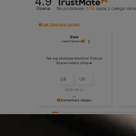
4.9
Ocena
Na podstawie
1039
opinii
z całego okr
Jak zbieramy opinie?
Ewa
zweryfikowano
Tak się zdobywa klientów! Dobrze
dopracowany sklep🔥
0
0
2026-06-21
Komentarz sklepu
Dziękujemy za miłe słowa!
Dziękuje
Cieszymy się, że zakup przeszedł
Cieszymy
bezproblemowo, oraz, że możemy
bezprob
zapewnić odpowiednią obsługę tak
zapewni
świetnym klientom. Dziękujemy raz
świetnym