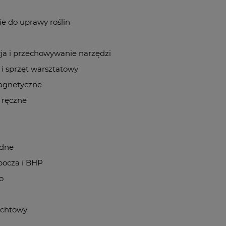
ie do uprawy roślin
ja i przechowywanie narzędzi
 i sprzęt warsztatowy
agnetyczne
 ręczne
odne
bocza i BHP
o
achtowy