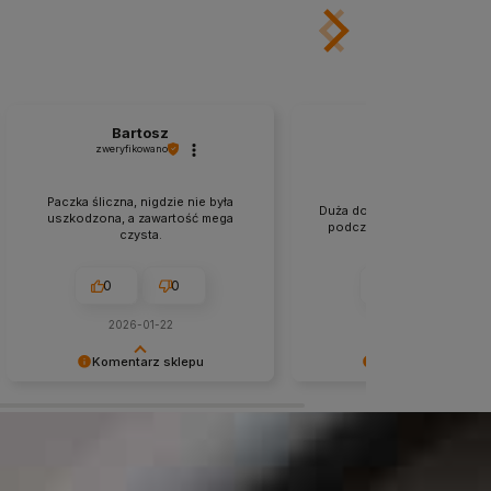
Bartosz
Angelika
zweryfikowano
zweryfikowano
Paczka śliczna, nigdzie nie była
Duża dostępność produktów
uszkodzona, a zawartość mega
podczas wyprzedaży. Polec
czysta.
0
0
0
0
2026-01-22
2026-01-13
Komentarz sklepu
Komentarz sklepu
Dziękujemy za pozostawienie nam
Dziękujemy za miłe słowa!
tak dobrej opinii. Naszym
Doceniamy czas poświęcon
priorytetem jest satysfakcja klienta i
podzielenie się z nami Two
Twoja recenzja potwierdza nasze
doświadczeniem. Jesteśmy
wysiłki - dziękujemy raz jeszcze i
szczęśliwi, że mamy takich k